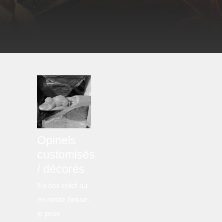
Opinels
customisés
/ décorés
En bas relief ou
en ronde-bosse,
je peux