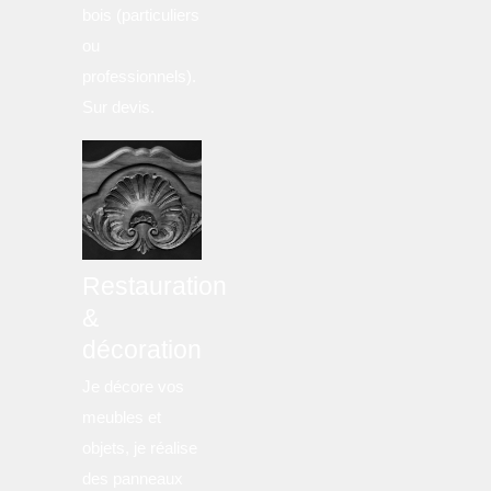
bois (particuliers
ou
professionnels).
Sur devis.
Restauration
&
décoration
Je décore vos
meubles et
objets, je réalise
des panneaux