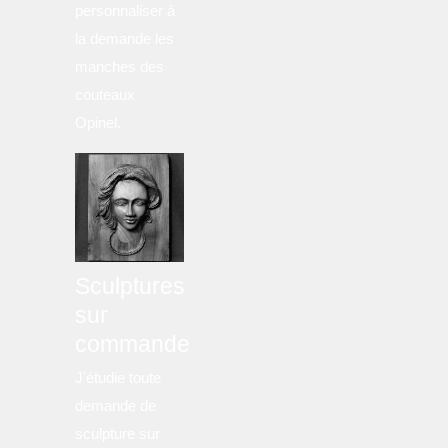
personnaliser à
la demande les
manches des
couteaux
Opinel.
Sculptures
sur
commande
J'étudie toute
demande de
sculpture sur