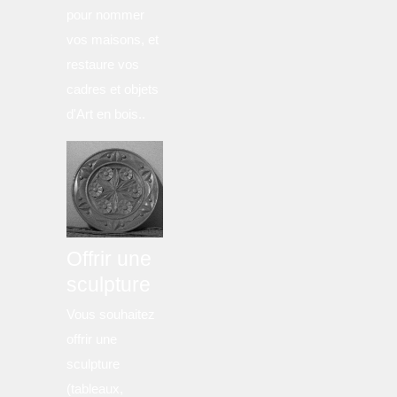
pour nommer
vos maisons, et
restaure vos
cadres et objets
d'Art en bois..
Offrir une
sculpture
Vous souhaitez
offrir une
sculpture
(tableaux,