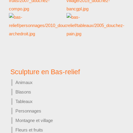
s
relief
s
Sculptures en bas
relief
s
Sculptures en bas
relief
Sculpture en Bas-relief
Animaux
Blasons
Tableaux
Personnages
Montagne et village
Fleurs et fruits