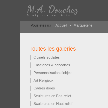
M.A. Douchez
Sculpture sur bois
Vous êtes ici :
Accueil
Marqueterie
Toutes les galeries
Opinels sculptés
Enseignes & pancartes
Personnalisation d'objets
Art Religieux
Cadres dorés
Sculptures en Bas-relief
Sculptures en Haut-relief